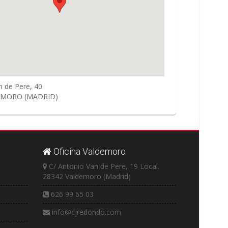
n de Pere, 40
EMORO
(MADRID)
Oficina Valdemoro
C/ Antonio Van de Pere, 19 Local.
28342 Valdemoro (Madrid)
626 99 65 03
info@cjredondo.com