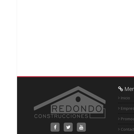
Men
Inicio
Empre
Promoc
Contac