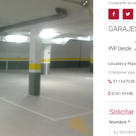
Compartir en l
GARAJE
PVP Desde:
Locales y Pla
C/Antonio Van
911347038
616139446
Solicita
Nombre *