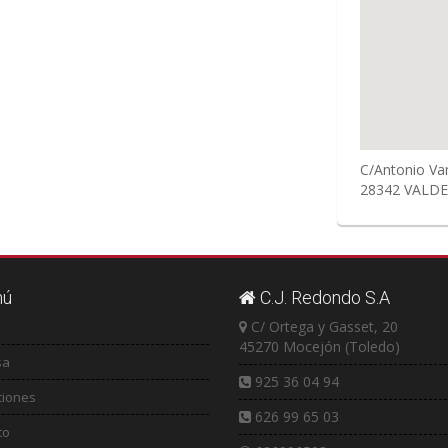
C/Antonio Va
28342
VALD
ú
C.J. Redondo S.A
C/ Ortega y Gasset, 20
45270 Mocejón (Toledo)
sa
925 36 04 94
iones
626 99 65 03
to