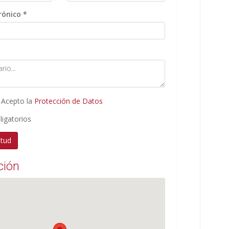
rónico *
 Acepto la
Protección de Datos
igatorios
ción