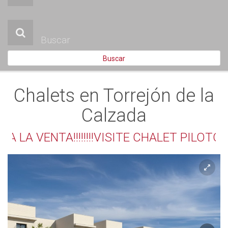
PROMOCIONES
HISTÓRICO
PROXIMAMENTE
Buscar
BLOG
Chalets en Torrejón de la
CONTACTO
Calzada
 A LA VENTA!!!!!!!!VISITE CHALET PILOTO!!!!