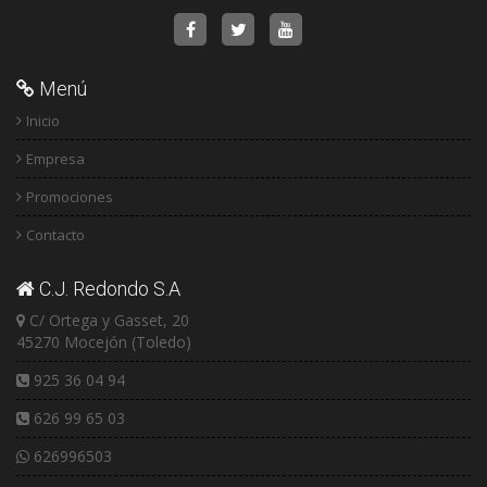
Menú
Inicio
Empresa
Promociones
Contacto
C.J. Redondo S.A
C/ Ortega y Gasset, 20
45270 Mocejón (Toledo)
925 36 04 94
626 99 65 03
626996503